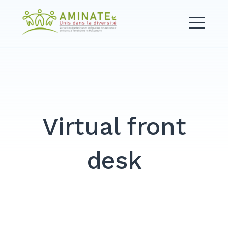
Skip
to
content
Virtual front
desk