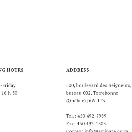
NG HOURS
ADDRESS
-Friday
500, boulevard des Seigneurs,
à 16 h 30
bureau 002, Terrebonne
(Québec) J6W 1T3
Tel.: 450 492-7989
Fax: 450 492-1303
Correo: info@aminate.qc.ca